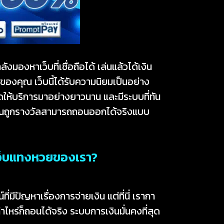
มองหาเว็บที่เชื่อถือได้ เล่นแล้วได้เงิน
องคุณ เว็บนี้ได้รับความนิยมเป็นอย่าง
ปิดให้บริการมาอย่างยาวนาน และมีระบบที่ทัน
่คุณถูกรางวัลสามารถถอนออกได้จริงแบบ
บเว็บแทงหวยของเรา?
ที่มีปัญหาเรื่องการจ่ายเงิน แต่ที่นี่ เรากา
่าไหร่ก็ถอนได้จริง ระบบการเงินมั่นคงที่สุด