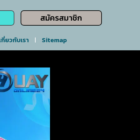
สมัครสมาชิก
เกี่ยวกับเรา
Sitemap