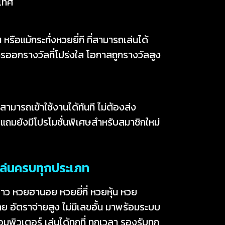
ะเทศ
ือแม้กระทั่งหวยยี่กี ที่สามารถเล่นได้
การออกรางวัลที่โปร่งใส โอกาสถูกรางวัลสูง
็สามารถเข้าใช้งานได้ทันที ไม่ต้องส่ง
้ แถมยังมีโปรโมชั่นพิเศษสำหรับสมาชิกใหม่
้เล่นครบทุกประเภท
 หวยฮานอย หวยยี่กี่ หวยหุ้น หวย
าย อัตราจ่ายสูง ไม่มีเลขอั้น มาพร้อมระบบ
พิวเตอร์ เล่นได้ทุกที่ ทุกเวลา รองรับทุก