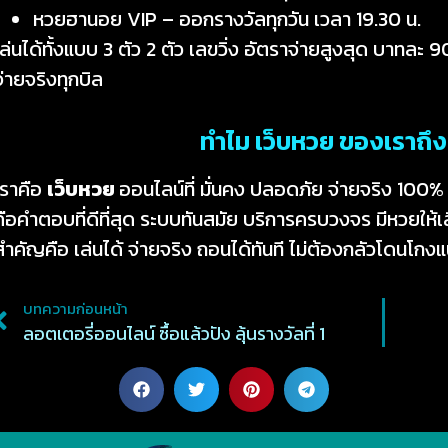
หวยฮานอย VIP – ออกรางวัลทุกวัน เวลา 19.30 น.
เล่นได้ทั้งแบบ 3 ตัว 2 ตัว เลขวิ่ง อัตราจ่ายสูงสุด บาทละ 9
จ่ายจริงทุกบิล
ทำไม เว็บหวย ของเราถึงเ
เราคือ
เว็บหวย
ออนไลน์ที่ มั่นคง ปลอดภัย จ่ายจริง 100% ไ
คือคำตอบที่ดีที่สุด ระบบทันสมัย บริการครบวงจร มีหวยให้เล
สำคัญคือ เล่นได้ จ่ายจริง ถอนได้ทันที ไม่ต้องกลัวโดนโกง
บทความก่อนหน้า
ลอตเตอรี่ออนไลน์ ซื้อแล้วปัง ลุ้นรางวัลที่ 1