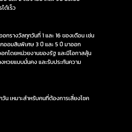
ได้เร็ว
รางวัลทุกวันที่ 1 และ 16 ของเดือน เช่น
กออมสินพิเศษ 3 ปี และ 5 ปี มาออก
าะออกโดยหน่วยงานของรัฐ และมีโอกาสลุ้น
แทงหวยแบบมั่นคง และรับประกันความ
วัน เหมาะสำหรับคนที่ต้องการเสี่ยงโชค