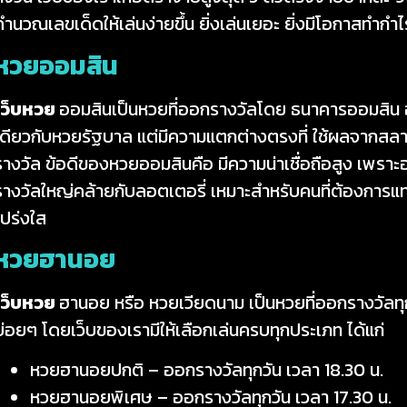
คำนวณเลขเด็ดให้เล่นง่ายขึ้น ยิ่งเล่นเยอะ ยิ่งมีโอกาสทำกำไร
หวยออมสิน
เว็บหวย
ออมสินเป็นหวยที่ออกรางวัลโดย ธนาคารออมสิน ออก
เดียวกับหวยรัฐบาล แต่มีความแตกต่างตรงที่ ใช้ผลจากสลา
รางวัล ข้อดีของหวยออมสินคือ มีความน่าเชื่อถือสูง เพร
รางวัลใหญ่คล้ายกับลอตเตอรี่ เหมาะสำหรับคนที่ต้องการ
โปร่งใส
หวยฮานอย
เว็บหวย
ฮานอย หรือ หวยเวียดนาม เป็นหวยที่ออกรางวัลทุก
บ่อยๆ โดยเว็บของเรามีให้เลือกเล่นครบทุกประเภท ได้แก่
หวยฮานอยปกติ – ออกรางวัลทุกวัน เวลา 18.30 น.
หวยฮานอยพิเศษ – ออกรางวัลทุกวัน เวลา 17.30 น.